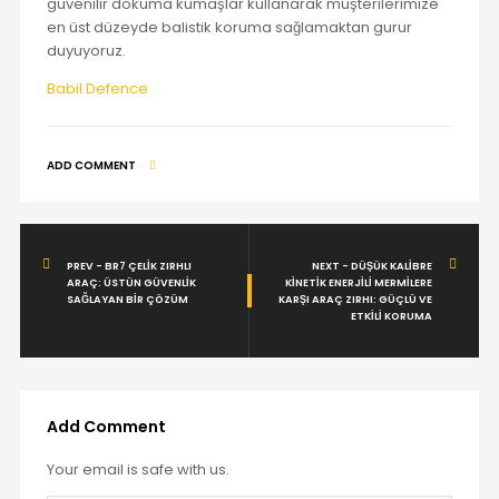
güvenilir dokuma kumaşlar kullanarak müşterilerimize
en üst düzeyde balistik koruma sağlamaktan gurur
duyuyoruz.
Babil Defence
ADD COMMENT
PREV - BR7 ÇELIK ZIRHLI
NEXT - DÜŞÜK KALIBRE
ARAÇ: ÜSTÜN GÜVENLIK
KINETIK ENERJILI MERMILERE
SAĞLAYAN BIR ÇÖZÜM
KARŞI ARAÇ ZIRHI: GÜÇLÜ VE
ETKILI KORUMA
Add Comment
Your email is safe with us.