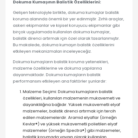
Dokuma Kumaşının Balistik Özelliklerini:
Gelişen teknolojiyle birlikte, dokuma kumaşlar balistik
koruma alanında önemli bir yer edinmiştir. Zırhlı araçlar,
askeri ekipmanlar ve kişisel koruyucu ekipmanlar gibi
birçok uygulamada kullanılan dokuma kumaşlar,
balistik direnci artırmak için özel olarak tasarlanmıştır.
Bu makalede, dokuma kumaşın balistik özelliklerini
etkileyen mekanizmaları inceleyeceğiz.
Dokuma kumaşların balistik koruma yetenekleri,
malzeme özelliklerine ve dokuma yapılarına
dayanmaktadır. Dokuma kumaşların balistik
performansını etkileyen ana faktörler şunlardır:
Malzeme Seçimi: Dokuma kumaşların balistik
özellikleri, kullanılan malzemenin mukavemeti ve
dayanıklılığına bağlıdır. Yüksek mukavemetli elyaf
malzemeler, balistik direnci artırmak için tercih
edilen malzemelerdir. Aramid elyaflar (örneğin
Kevlar®) ve yüksek mukavemetli polietilen elyaf
malzemeler (örneğin Spectra®) gibi malzemeler,
balistik korumada yaygın olarak kullanılan